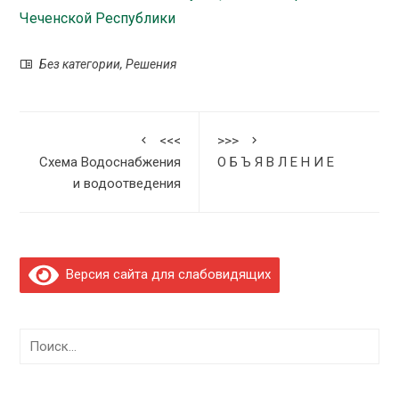
Чеченской Республики
Без категории
,
Решения
<<<
>>>
Схема Водоснабжения
О Б Ъ Я В Л Е Н И Е
и водоотведения
Версия сайта для слабовидящих
Найти: