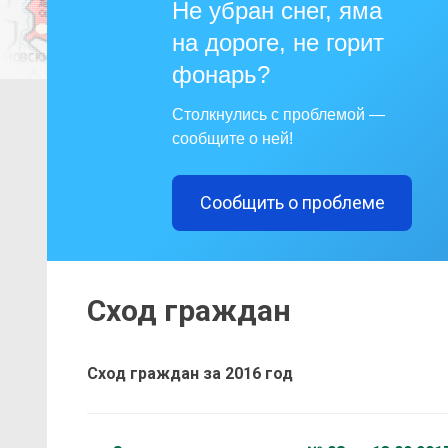
Не убран снег, яма
на дороге, не горит
фонарь?
Столкнулись с проблемой —
сообщите о ней!
Сообщить о проблеме
Сход граждан
Сход граждан за 2016 год