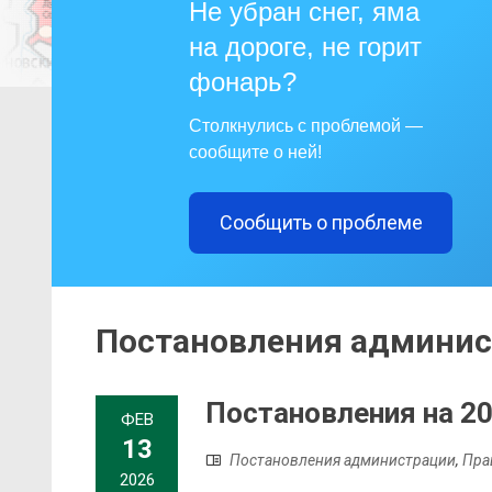
Не убран снег, яма
на дороге, не горит
фонарь?
Столкнулись с проблемой —
сообщите о ней!
Сообщить о проблеме
Постановления админи
Постановления на 20
ФЕВ
13
Постановления администрации
,
Пра
2026