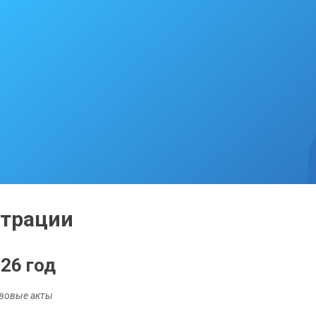
страции
26 год
вовые акты