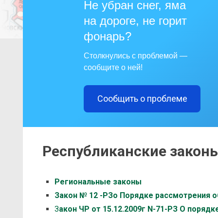
Не убран снег, яма
на дороге, не горит
фонарь?
Столкнулись с проблемой —
сообщите о ней!
Сообщить о проблеме
Республиканские закон
Региональные законы
Закон № 12 -РЗо Порядке рассмотрения 
З
акон ЧР от 15.12.2009г N-71-РЗ О поряд