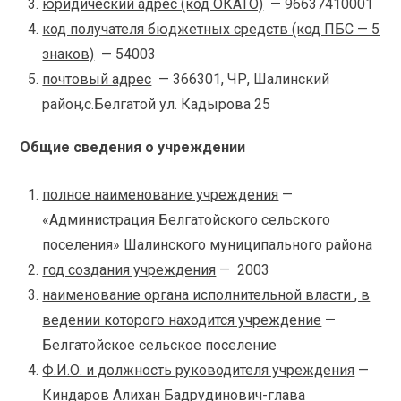
юридический адрес (код ОКАТО)
— 96637410001
код получателя бюджетных средств (код ПБС — 5
знаков)
— 54003
почтовый адрес
— 366301, ЧР, Шалинский
район,с.Белгатой ул. Кадырова 25
Общие сведения о учреждении
полное наименование учреждения
—
«Администрация Белгатойского сельского
поселения» Шалинского муниципального района
год создания учреждения
— 2003
наименование органа исполнительной власти , в
ведении которого находится учреждение
—
Белгатойское сельское поселение
Ф.И.О. и должность руководителя учреждения
—
Киндаров Алихан Бадрудинович-глава