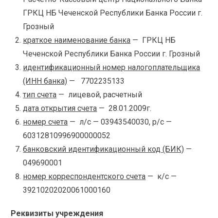
ГРКЦ НБ Чеченской Республики Банка России г.
Грозный
краткое наименование банка
— ГРКЦ НБ
Чеченской Республики Банка России г. Грозный
идентификационный номер налогоплательщика
(ИНН банка)
— 7702235133
тип счета
— лицевой, расчетный
дата открытия счета
— 28.01.2009г.
номер счета
— л/с — 03943540030, р/с —
60312810996900000052
банковский идентификационный код (БИК)
—
049690001
номер корреспондентского счета
— к/с —
39210202020061000160
Реквизиты учреждения