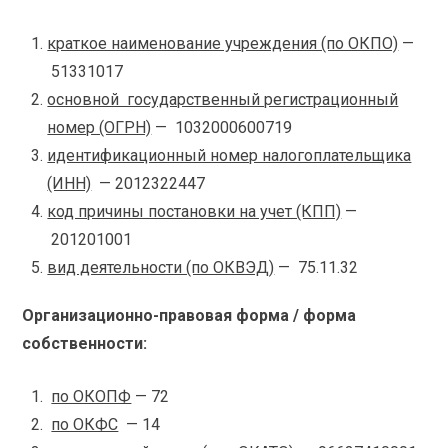
краткое наименование учреждения (по ОКПО)
—
51331017
основной государственный регистрационный
номер (ОГРН)
— 1032000600719
идентификационный номер налогоплательщика
(ИНН)
— 2012322447
код причины постановки на учет (КПП)
—
201201001
вид деятельности (по ОКВЭД)
— 75.11.32
Организационно-правовая форма / форма
собственности:
по ОКОПФ
— 72
по ОКФС
— 14