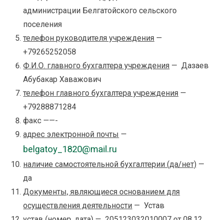
администрации Белгатойского сельского
поселения
телефон руководителя учреждения
—
+79265252058
Ф.И.О. главного бухгалтера учреждения
— Дазаев
Абубакар Хаважович
телефон главного бухгалтера учреждения
—
+79288871284
факс ——-
адрес электронной почты
—
belgatoy_1820@mail.ru
наличие самостоятельной бухгалтерии (да/нет)
—
да
Документы, являющиеся основанием для
осуществления деятельности
— Устав
устав (номер, дата)
— 205123032010007 от 08.12.