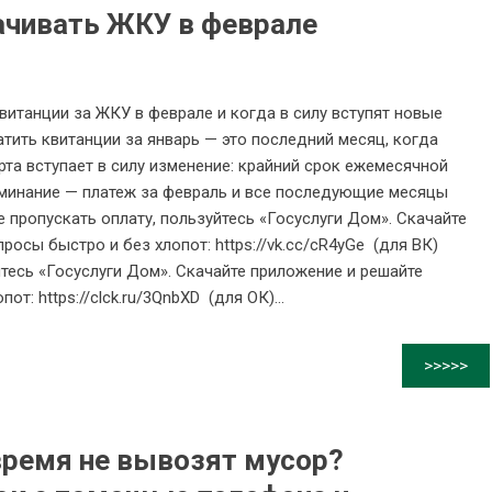
лачивать ЖКУ в феврале
витанции за ЖКУ в феврале и когда в силу вступят новые
тить квитанции за январь — это последний месяц, когда
рта вступает в силу изменение: крайний срок ежемесячной
оминание — платеж за февраль и все последующие месяцы
 пропускать оплату, пользуйтесь «Госуслуги Дом». Скачайте
осы быстро и без хлопот: https://vk.cc/cR4yGe (для ВК)
йтесь «Госуслуги Дом». Скачайте приложение и решайте
: https://clck.ru/3QnbXD (для ОК)...
>>>>>
время не вывозят мусор?