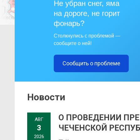
Не убран снег, яма
на дороге, не горит
фонарь?
Столкнулись с проблемой —
сообщите о ней!
Сообщить о проблеме
Новости
О ПРОВЕДЕНИИ ПР
АВГ
ЧЕЧЕНСКОЙ РЕСПУБ
3
2026