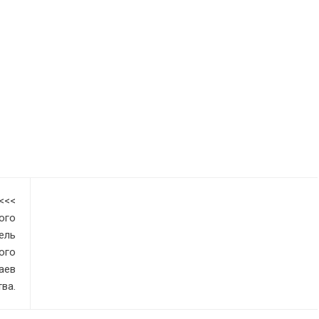
<<<
ого
ель
ого
аев
ва.