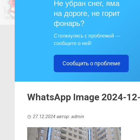
Не убран снег, яма
на дороге, не горит
фонарь?
Столкнулись с проблемой —
сообщите о ней!
Сообщить о проблеме
WhatsApp Image 2024-12-
27.12.2024
автор:
admin