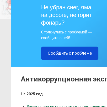
Не убран снег, яма
на дороге, не горит
фонарь?
Столкнулись с проблемой —
сообщите о ней!
Сообщить о проблеме
Антикоррупционная экс
На 2025 год
Заключение по результатам проведения ан