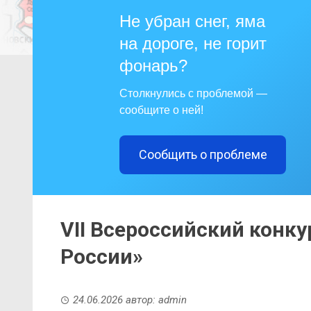
Не убран снег, яма
на дороге, не горит
фонарь?
Столкнулись с проблемой —
сообщите о ней!
Сообщить о проблеме
VII Всероссийский конк
России»
24.06.2026
автор:
admin