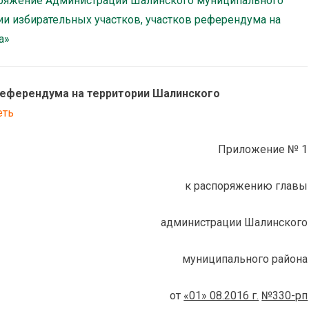
поряжение Администрации Шалинского муниципального
нии избирательных участков, участков референдума на
а»
референдума на территории Шалинского
еть
Приложение № 1
к распоряжению главы
дминистрации Шалинского
муниципального района
от
«01» 08.2016 г.
№330-рп