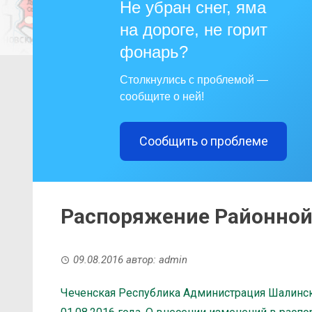
Не убран снег, яма
на дороге, не горит
фонарь?
Столкнулись с проблемой —
сообщите о ней!
Сообщить о проблеме
Распоряжение Районно
09.08.2016
автор:
admin
Чеченская Республика Администрация Шалинс