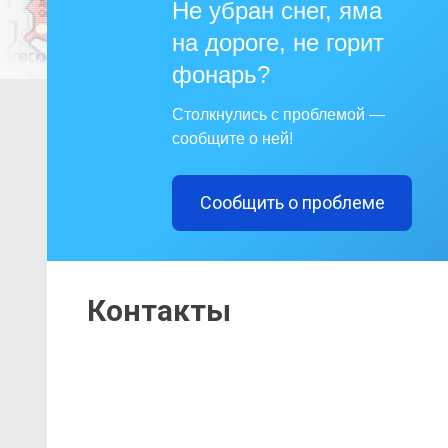
Не убран снег, яма
на дороге, не горит
фонарь?
Столкнулись с проблемой —
сообщите о ней!
Сообщить о проблеме
Контакты