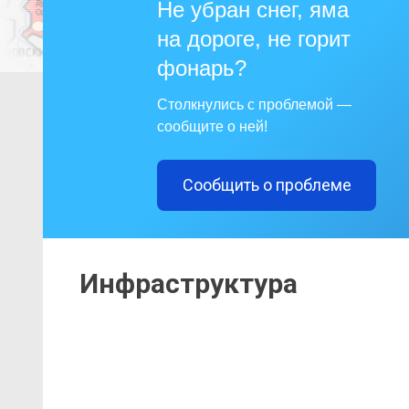
Не убран снег, яма
на дороге, не горит
фонарь?
Столкнулись с проблемой —
сообщите о ней!
Сообщить о проблеме
Инфраструктура