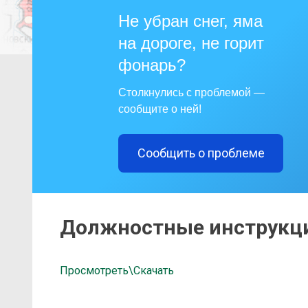
Не убран снег, яма
на дороге, не горит
фонарь?
Столкнулись с проблемой —
сообщите о ней!
Сообщить о проблеме
Должностные инструкц
Просмотреть\Скачать