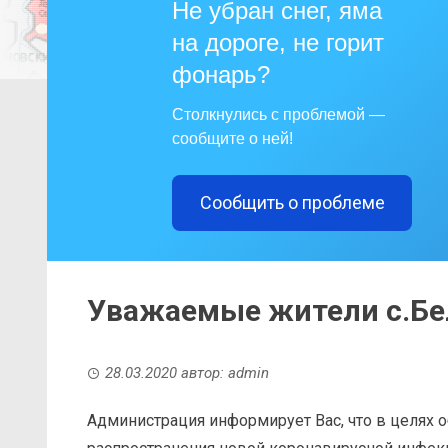
Не убран снег, яма
на дороге, не горит
фонарь?
Столкнулись с проблемой —
сообщите о ней!
Сообщить о проблеме
Уважаемые жители с.Бе
28.03.2020
автор:
admin
Администрация информирует Вас, что в целях