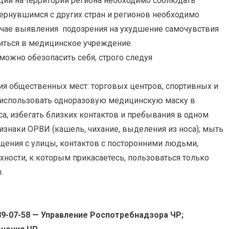
ции на территории региона необходимо соблюдать
ернувшимся с других стран и регионов необходимо
учае выявления подозрения на ухудшение самочувствия
иться в медицинское учреждение.
можно обезопасить себя, строго следуя
я общественных мест: торговых центров, спортивных и
; использовать одноразовую медицинскую маску в
а, избегать близких контактов и пребывания в одном
аки ОРВИ (кашель, чихание, выделения из носа); мыть
щения с улицы, контактов с посторонними людьми,
ности, к которым прикасаетесь, пользоваться только
.
 989-07-58 — Управление Роспотребнадзора ЧР;