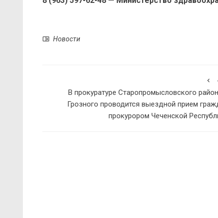
8 (963) 597-62-48 — Министерство здравоохр
Новости
В прокуратуре Старопромысловского района
Грозного проводится выездной прием граж
прокурором Чеченской Республ