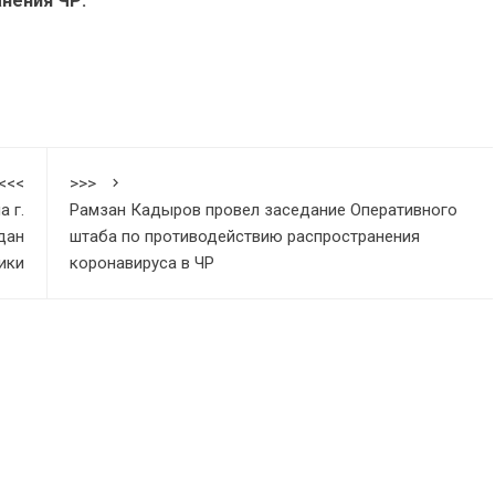
анения ЧР.
<<<
>>>
 г.
Рамзан Кадыров провел заседание Оперативного
дан
штаба по противодействию распространения
ики
коронавируса в ЧР