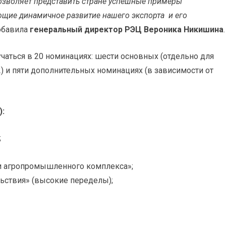
позволяет представить стране успешные примеры
ющие динамичное развитие нашего экспорта и его
бавила
генеральный директор РЭЦ Вероника Никишина
.
учаться в 20 номинациях: шести основных (отдельно для
2) и пяти дополнительных номинациях (в зависимости от
):
;
ии агропромышленного комплекса»;
льствия» (высокие переделы);