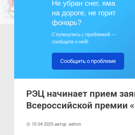
Не убран снег, яма
на дороге, не горит
фонарь?
Столкнулись с проблемой —
сообщите о ней!
Сообщить о проблеме
РЭЦ начинает прием заяв
Всероссийской премии «
10.04.2025
автор:
admin