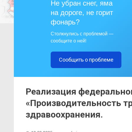
Не убран снег, яма
на дороге, не горит
фонарь?
Столкнулись с проблемой —
сообщите о ней!
Сообщить о проблеме
Реализация федерально
«Производительность тр
здравоохранения.