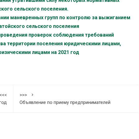
знании утратившими силу некоторых нормативных
кого сельского поселения.
дании маневренных групп по контролю за выжиганием
гатойского сельского поселения
н проведения проверок соблюдения требований
тва территории поселения юридическими лицами,
изическими лицами на 2021 год
<<<
>>>
год
Объявление по приему предпринимателей