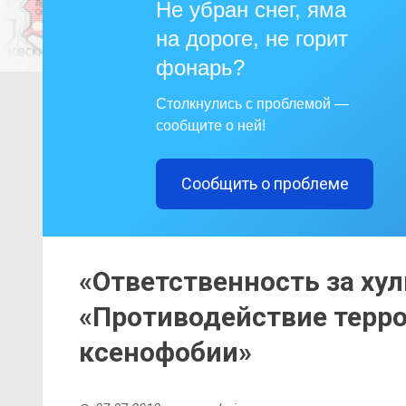
Не убран снег, яма
на дороге, не горит
фонарь?
Столкнулись с проблемой —
сообщите о ней!
Сообщить о проблеме
«Ответственность за хул
«Противодействие терро
ксенофобии»