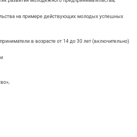
ик развития молодежного предпринимательства;
льства на примере действующих молодых успешных
иниматели в возрасте от 14 до 30 лет (включительно).
м:
во»;