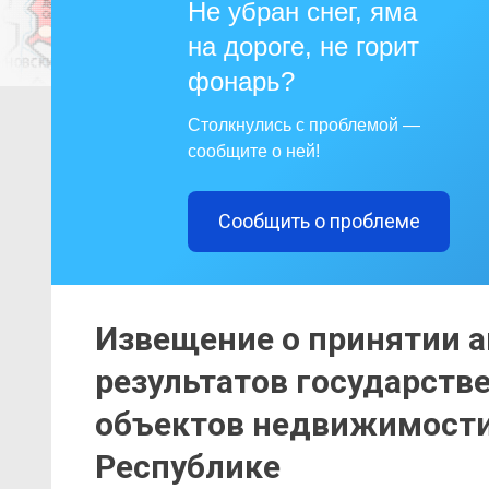
Не убран снег, яма
на дороге, не горит
фонарь?
Столкнулись с проблемой —
сообщите о ней!
Сообщить о проблеме
Извещение о принятии а
результатов государств
объектов недвижимости
Республике